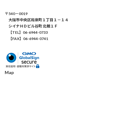
〒540－0019
大阪市中央区和泉町１丁目１－１４
シイナＨＤビル谷町 北館１Ｆ
【TEL】06-6944-0733
【FAX】06-6944-0741
Map