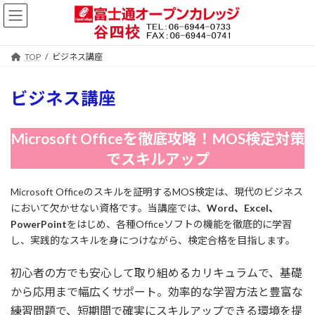
コ
ナ
ン
ビ
テ
ゲ
ン
ー
TOP
ビジネス講座
ツ
シ
へ
ョ
ス
ン
ビジネス講座
キ
に
ッ
移
プ
動
Microsoft Officeを徹底攻略！MOS検定対策
でスキルアップ
Microsoft Officeのスキルを証明するMOS検定は、現代のビジネス
において欠かせない資格です。当講座では、
Word、Excel、
PowerPoint
をはじめ、各種Officeソフトの機能を徹底的に学習
し、実践的なスキルを身につけながら、検定合格を目指します。
初心者の方でも安心して取り組めるカリキュラムで、基礎
から応用まで幅広くサポート。効率的な学習方法と豊富な
練習問題で、短期間で確実にスキルアップできる環境を提