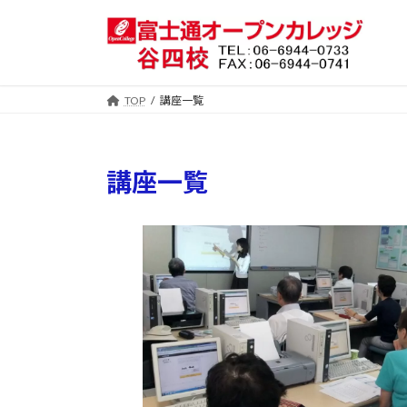
コ
ナ
ン
ビ
テ
ゲ
ン
ー
ツ
シ
TOP
講座一覧
へ
ョ
ス
ン
キ
に
講座一覧
ッ
移
プ
動