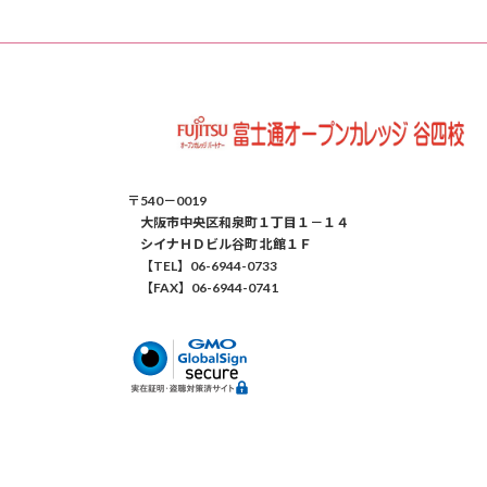
〒540－0019
大阪市中央区和泉町１丁目１－１４
シイナＨＤビル谷町 北館１Ｆ
【TEL】06-6944-0733
【FAX】06-6944-0741